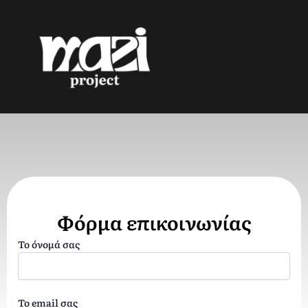
Μετάβαση
στο
περιεχόμενο
ΕΠΙΚΟΙΝΩΝΙΑ
Φόρμα επικοινωνίας
Το όνομά σας
MAZI Project
E-mail:
info@maziproject.gr
Το email σας
Τηλέφωνο:
(+30) 2392061515