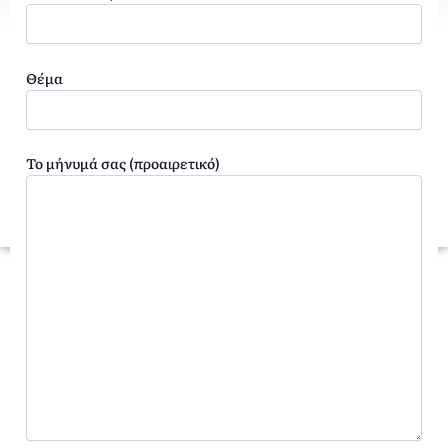
Διεύθυνση:
28ης Οκτωβρίου 1, Πλαγιάρι, Θεσσαλονίκη
Θέμα
Το μήνυμά σας (προαιρετικό)