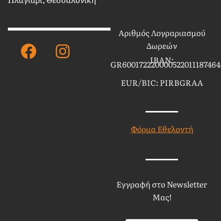
Αριθμός Λογραριασμού
Facebook
Instagram
Δωρεών
IBAN:
GR600172220000522011187464
EUR/BIC: PIRBGRAA
Φόρμα Εθελοντή
Εγγραφή στο Newsletter
Μας!