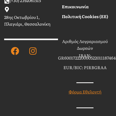
(+30) 2392061515
Επικοινωνία
Πολιτική Cookies (ΕΕ)
28ης Οκτωβρίου 1,
Πλαγιάρι, Θεσσαλονίκη
Αριθμός Λογραριασμού
Facebook
Instagram
Δωρεών
IBAN:
GR600172220000522011187464
EUR/BIC: PIRBGRAA
Φόρμα Εθελοντή